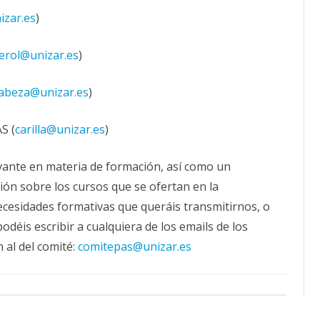
izar.es
)
serol@unizar.es
)
abeza@unizar.es
)
S (
carilla@unizar.es
)
evante en materia de formación, así como un
ión sobre los cursos que se ofertan en la
ecesidades formativas que queráis transmitirnos, o
déis escribir a cualquiera de los emails de los
 al del comité:
comitepas@unizar.es