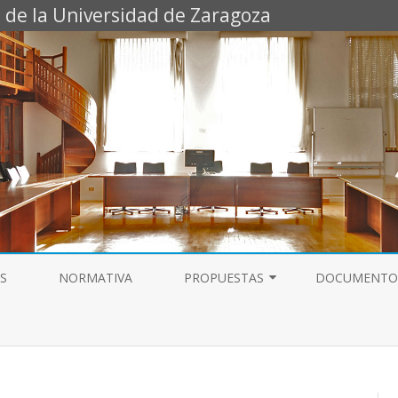
 de la Universidad de Zaragoza
Saltar
al
S
NORMATIVA
PROPUESTAS
DOCUMENTO
contenido
ESTABILIDAD PAS LABORAL
TEMPORAL
CARRERA PROFESIONAL