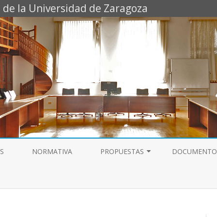
 de la Universidad de Zaragoza
Saltar
al
S
NORMATIVA
PROPUESTAS
DOCUMENTO
contenido
ESTABILIDAD PAS LABORAL
TEMPORAL
CARRERA PROFESIONAL