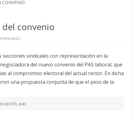
N CONVENIO
 del convenio
mentarios
e
n
C
o
s secciones sindicales con representación en la
m
i
n negociadora del nuevo convenio del PAS laboral, que
s
i
as al compromiso electoral del actual rector. En dicha
ó
n
eron una propuesta conjunta de que el peso de la
n
e
g
o
c
ociación
,
pas
i
a
d
o
r
a
d
e
l