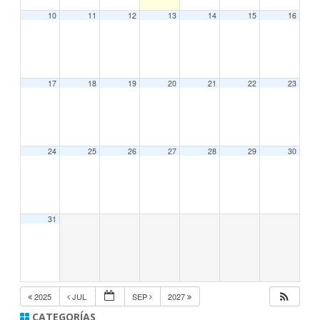
t
10
11
12
13
14
15
16
u
b
r
e
d
e
2
17
18
19
20
21
22
23
0
1
9
24
25
26
27
28
29
30
31
2025
JUL
SEP
2027
CATEGORÍAS