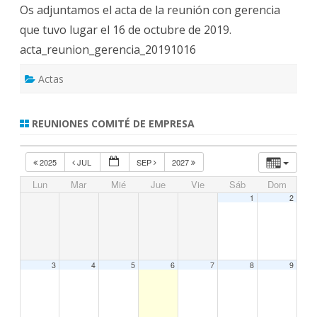
Os adjuntamos el acta de la reunión con gerencia
t
a
que tuvo lugar el 16 de octubre de 2019.
d
e
acta_reunion_gerencia_20191016
l
a
r
Actas
e
u
n
i
ó
REUNIONES COMITÉ DE EMPRESA
n
c
o
n
2025
JUL
SEP
2027
g
e
Lun
Mar
Mié
Jue
Vie
Sáb
Dom
r
e
1
2
n
c
i
a
e
l
3
4
5
6
7
8
9
1
6
d
e
o
c