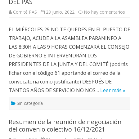
DEL PAS
s
o
Comité PAS
28 junio, 2022
No hay comentarios
e
n
n
a
L
l
A
l
EL MIÉRCOLES 29 NO TE QUEDES EN EL PUESTO DE
G
a
E
b
TRABAJO, ACUDE A LA ASAMBLEA PARANINFO A
R
o
E
r
LAS 8:30H A LAS 9 HORAS COMENZARÁ EL CONSEJO
N
a
C
l
DE GOBIERNO E INTERVENDRÁN LOS
I
A
PRESIDENTES DE LA JUNTA Y DEL COMITÉ (podrás
S
U
fichar con el código 61 aportando el correo de la
S
P
convocatoria como justificante) DESPUÉS DE
E
N
TANTOS AÑOS DE SERVICIO NO NOS…
Leer más »
D
E
U
Sin categoría
N
I
L
A
Resumen de la reunión de negociación
T
E
del convenio colectivo 16/12/2021
R
A
L