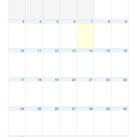
E
L
P
E
R
3
4
5
6
7
8
9
S
O
N
A
L
L
A
10
11
12
13
14
15
16
B
O
R
A
L
D
E
17
18
19
20
21
22
23
L
A
U
Z
24
25
26
27
28
29
30