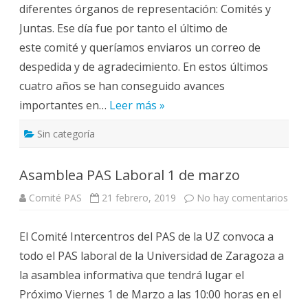
l
a
diferentes órganos de representación: Comités y
e
a
l
l
C
2
Juntas. Ese día fue por tanto el último de
c
i
0
o
e
1
este comité y queríamos enviaros un correo de
m
n
9
i
c
-
despedida y de agradecimiento. En estos últimos
t
i
2
é
a
0
cuatro años se han conseguido avances
d
2
e
3
importantes en…
Leer más »
e
m
p
Sin categoría
r
e
s
a
Asamblea PAS Laboral 1 de marzo
d
e
l
Comité PAS
21 febrero, 2019
No hay comentarios
e
P
n
A
A
S
s
L
El Comité Intercentros del PAS de la UZ convoca a
a
a
m
b
todo el PAS laboral de la Universidad de Zaragoza a
b
o
l
r
la asamblea informativa que tendrá lugar el
e
a
a
l
Próximo Viernes 1 de Marzo a las 10:00 horas en el
P
2
A
0