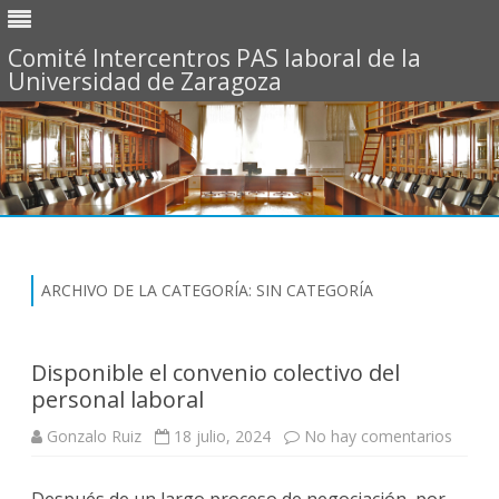
Comité Intercentros PAS laboral de la
Universidad de Zaragoza
Saltar
al
contenido
ARCHIVO DE LA CATEGORÍA:
SIN CATEGORÍA
Disponible el convenio colectivo del
personal laboral
Gonzalo Ruiz
18 julio, 2024
No hay comentarios
e
n
D
i
Después de un largo proceso de negociación, por
s