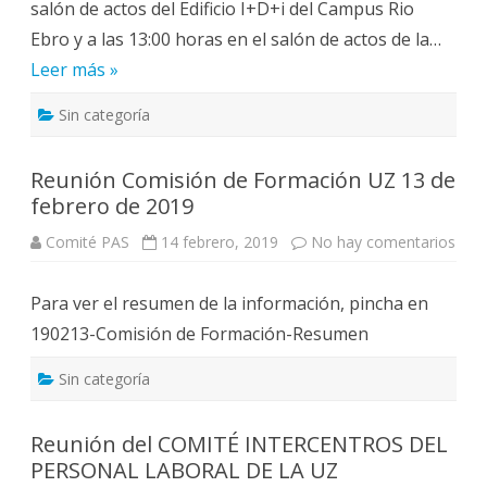
salón de actos del Edificio I+D+i del Campus Rio
S
1
L
5
Ebro y a las 13:00 horas en el salón de actos de la…
a
-
b
2
Leer más »
o
0
r
1
a
9
Sin categoría
l
1
d
e
Reunión Comisión de Formación UZ 13 de
m
a
febrero de 2019
r
z
o
Comité PAS
14 febrero, 2019
No hay comentarios
e
n
R
e
Para ver el resumen de la información, pincha en
u
n
190213-Comisión de Formación-Resumen
i
ó
n
Sin categoría
C
o
m
i
Reunión del COMITÉ INTERCENTROS DEL
s
i
PERSONAL LABORAL DE LA UZ
ó
n