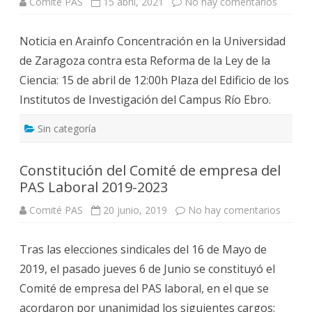
ó
Comité PAS
15 abril, 2021
No hay comentarios
e
E
n
n
M
d
C
I
e
o
O
Noticia en Arainfo Concentración en la Universidad
l
n
D
c
c
E
de Zaragoza contra esta Reforma de la Ley de la
o
e
J
n
n
U
Ciencia: 15 de abril de 12:00h Plaza del Edificio de los
v
t
B
e
r
I
Institutos de Investigación del Campus Río Ebro.
n
a
L
i
c
A
o
i
C
c
Sin categoría
ó
I
o
n
Ó
l
e
N
e
n
D
c
Constitución del Comité de empresa del
l
E
t
a
L
PAS Laboral 2019-2023
i
U
P
v
n
A
o
i
Comité PAS
20 junio, 2019
No hay comentarios
e
S
1
v
n
6
e
C
/
r
o
1
s
Tras las elecciones sindicales del 16 de Mayo de
n
2
i
s
/
d
2019, el pasado jueves 6 de Junio se constituyó el
t
2
a
i
0
d
Comité de empresa del PAS laboral, en el que se
t
2
d
u
1
e
acordaron por unanimidad los siguientes cargos:
c