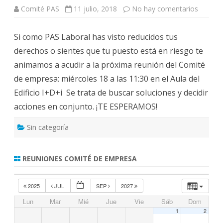
d
Comité PAS
11 julio, 2018
No hay comentarios
e
e
n
F
R
o
e
r
Si como PAS Laboral has visto reducidos tus
u
m
n
a
derechos o sientes que tu puesto está en riesgo te
i
c
ó
i
animamos a acudir a la próxima reunión del Comité
n
ó
d
n
de empresa: miércoles 18 a las 11:30 en el Aula del
e
U
l
Z
Edificio I+D+i Se trata de buscar soluciones y decidir
C
1
O
3
acciones en conjunto. ¡TE ESPERAMOS!
M
d
I
e
T
f
Sin categoría
É
e
I
b
N
r
T
e
E
REUNIONES COMITÉ DE EMPRESA
r
R
o
C
d
E
e
N
2025
JUL
SEP
2027
2
T
0
R
Lun
Mar
Mié
Jue
Vie
Sáb
Dom
1
O
9
S
1
2
D