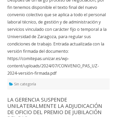
p
fin tenemos disponible el texto final del nuevo
o
n
convenio colectivo que se aplica a todo el personal
i
b
laboral técnico, de gestión y de administración y
l
e
servicios vinculado con carácter fijo o temporal a la
e
l
Universidad de Zaragoza, para regular sus
c
o
condiciones de trabajo. Entrada actualizada con la
n
v
versión firmada del documento:
e
n
https://comitepas.unizar.es/wp-
i
o
content/uploads/2024/07/CONVENIO_PAS_UZ-
c
o
2024-versión-firmada.pdf
l
e
c
Sin categoría
t
i
v
o
LA GERENCIA SUSPENDE
d
e
UNILATERALMENTE LA ADJUDICACIÓN
l
p
DE OFICIO DEL PREMIO DE JUBILACIÓN
e
r