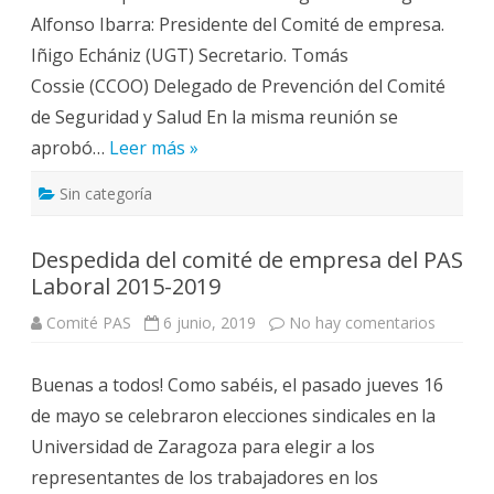
Z
i
a
Alfonso Ibarra: Presidente del Comité de empresa.
ó
r
n
a
Iñigo Echániz (UGT) Secretario. Tomás
d
g
e
o
Cossie (CCOO) Delegado de Prevención del Comité
l
z
C
a
de Seguridad y Salud En la misma reunión se
o
c
m
o
aprobó…
Leer más »
i
n
t
t
é
r
Sin categoría
d
a
e
l
e
a
m
R
Despedida del comité de empresa del PAS
p
e
r
f
Laboral 2015-2019
e
o
s
r
a
Comité PAS
6 junio, 2019
No hay comentarios
e
m
d
n
a
e
D
d
l
e
e
P
Buenas a todos! Como sabéis, el pasado jueves 16
s
l
A
p
a
S
de mayo se celebraron elecciones sindicales en la
e
L
L
d
e
a
Universidad de Zaragoza para elegir a los
i
y
b
d
d
o
representantes de los trabajadores en los
a
e
r
d