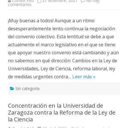
Comité PAS
21 diciembre, 2021
No hay
M
comentarios
e
E
n
N
R
T
e
E
¡Muy buenas a todos! Aunque a un ritmo
s
L
u
A
desesperantemente lento continua la negociación
m
A
e
D
del convenio colectivo. Esta lentitud se debe a que
n
J
d
U
actualmente el marco legislativo en el que se tiene
e
D
l
I
que apoyar nuestro convenio está cambiando y aún
a
C
r
A
no sabemos en qué dirección: Cambios en la Ley de
e
C
u
I
Universidades, Ley de Ciencia, reforma laboral, ley
n
Ó
i
N
de medidas urgentes contra…
Leer más »
ó
D
n
E
d
O
Sin categoría
e
F
n
I
e
C
g
I
Concentración en la Universidad de
o
O
c
D
Zaragoza contra la Reforma de la Ley de
i
E
a
la Ciencia
L
c
P
i
R