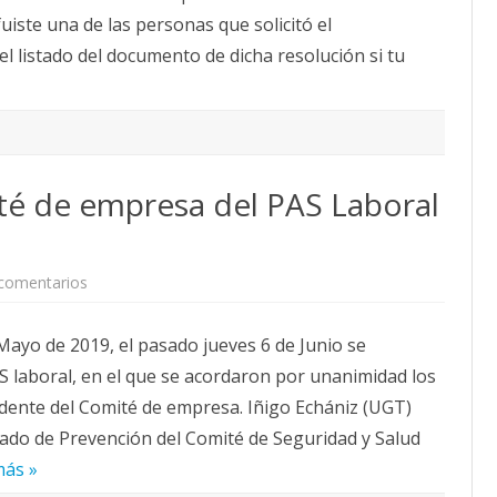
u
9
i
fuiste una de las personas que solicitó el
c
e
i
n
 listado del documento de dicha resolución si tu
ó
c
n
i
d
a
e
l
G
e
r
e
té de empresa del PAS Laboral
n
t
e
d
e
l
comentarios
e
a
n
U
C
n
o
i
 Mayo de 2019, el pasado jueves 6 de Junio se
n
v
s
e
S laboral, en el que se acordaron por unanimidad los
t
r
i
s
idente del Comité de empresa. Iñigo Echániz (UGT)
t
i
u
d
ado de Prevención del Comité de Seguridad y Salud
c
a
i
d
más »
ó
d
n
e