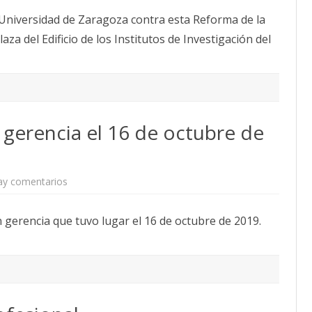
o
 Universidad de Zaragoza contra esta Reforma de la
n
c
laza del Edificio de los Institutos de Investigación del
e
n
t
r
a
c
i
ó
n
 gerencia el 16 de octubre de
e
n
l
a
U
n
ay comentarios
e
i
n
v
A
e
c
r
 gerencia que tuvo lugar el 16 de octubre de 2019.
t
s
a
i
d
d
e
a
l
d
a
d
r
e
e
Z
u
a
n
r