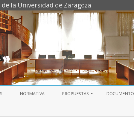
 de la Universidad de Zaragoza
Saltar
al
S
NORMATIVA
PROPUESTAS
DOCUMENTO
contenido
ESTABILIDAD PAS LABORAL
TEMPORAL
CARRERA PROFESIONAL