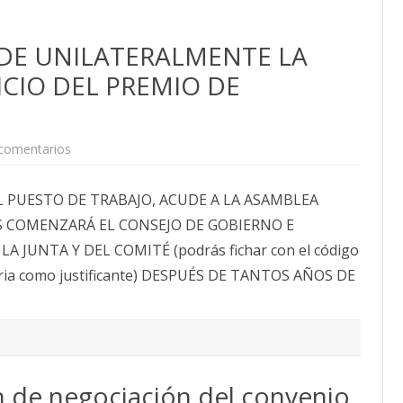
DE UNILATERALMENTE LA
ICIO DEL PREMIO DE
comentarios
e
n
L
A
L PUESTO DE TRABAJO, ACUDE A LA ASAMBLEA
G
E
AS COMENZARÁ EL CONSEJO DE GOBIERNO E
R
E
 JUNTA Y DEL COMITÉ (podrás fichar con el código
N
C
toria como justificante) DESPUÉS DE TANTOS AÑOS DE
I
A
S
U
S
P
E
N
D
 de negociación del convenio
E
U