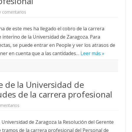
ofesional
i
a
ó
g
n
y comentarios
e
o
c
n
z
o
C
a
n
o
c
g
a de este mes ha llegado el cobro de la carrera
b
o
e
r
n
r
 interino de la Universidad de Zaragoza. Para
o
t
e
d
r
n
ctas, se puede entrar en People y ver los atrasos de
e
a
c
l
l
i
ener en cuenta que a las cantidades…
Leer más »
a
a
a
c
R
e
a
e
l
r
f
1
r
o
6
e
r
d
r
m
e
e de la Universidad de
a
a
o
p
d
c
r
e
udes de la carrera profesional
t
o
l
u
f
a
b
e
L
mentarios
e
r
s
e
n
e
i
y
R
d
o
d
e
e
n
e
 la Universidad de Zaragoza la Resolución del Gerente
s
2
a
l
o
0
l
a
e tramos de la carrera profesional del Personal de
l
1
C