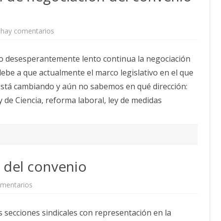
N
I
L
A
hay comentarios
e
T
n
E
R
R
e
A
o desesperantemente lento continua la negociación
s
L
u
M
 debe a que actualmente el marco legislativo en el que
m
E
e
N
está cambiando y aún no sabemos en qué dirección:
n
T
d
E
 de Ciencia, reforma laboral, ley de medidas
e
L
l
A
a
A
r
D
e
J
u
U
n
D
i
I
ó
C
 del convenio
n
A
d
C
e
I
n
mentarios
e
Ó
e
n
N
g
C
D
o
o
E
c
s secciones sindicales con representación en la
m
O
i
i
F