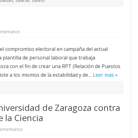
gualdad
,
salarial
a
,
salario
0
l
2
a
1
r
i
a
l
mentarios
e
n
R
P
 el compromiso electoral en campaña del actual
T
l
a plantilla de personal laboral que trabaja
a
b
oza con el fin de crear una RPT (Relación de Puestos
o
r
ote a los mismos de la estabilidad y de…
Leer más »
a
l
niversidad de Zaragoza contra
 la Ciencia
comentarios
e
n
C