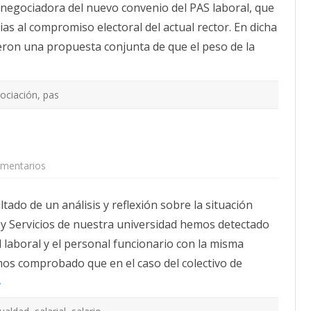
a
n negociadora del nuevo convenio del PAS laboral, que
s
I
c
i
C
i
as al compromiso electoral del actual rector. En dicha
ó
I
ó
n
O
n
eron una propuesta conjunta de que el peso de la
n
D
d
e
E
e
g
L
l
o
P
c
c
R
o
ociación
,
pas
i
E
n
a
M
v
d
I
e
o
O
n
r
D
i
a
E
o
d
J
c
e
U
mentarios
e
o
l
B
n
l
c
I
E
e
o
L
q
c
n
A
ado de un análisis y reflexión sobre la situación
u
t
v
C
i
i
e
I
 y Servicios de nuestra universidad hemos detectado
p
v
n
Ó
a
o
i
N
l laboral y el personal funcionario con la misma
r
1
o
D
a
6
E
mos comprobado que en el caso del colectivo de
c
/
L
i
1
P
»
ó
2
A
n
/
S
s
2