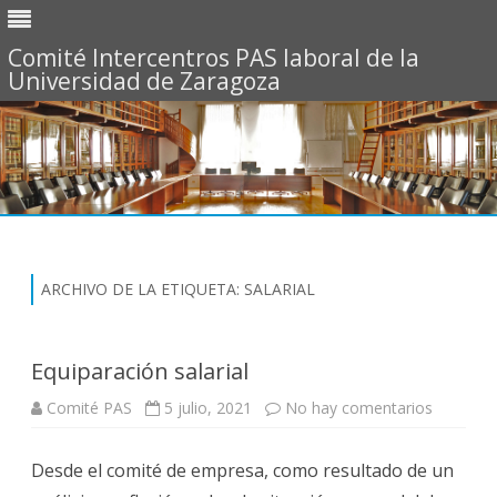
Comité Intercentros PAS laboral de la
Universidad de Zaragoza
Saltar
al
contenido
ARCHIVO DE LA ETIQUETA:
SALARIAL
Equiparación salarial
Comité PAS
5 julio, 2021
No hay comentarios
e
n
E
q
Desde el comité de empresa, como resultado de un
u
i