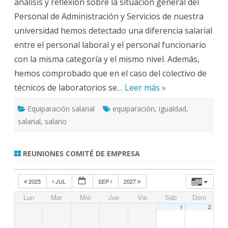
análisis y reflexión sobre la situación general del
p
a
Personal de Administración y Servicios de nuestra
r
a
universidad hemos detectado una diferencia salarial
c
i
entre el personal laboral y el personal funcionario
ó
n
con la misma categoría y el mismo nivel. Además,
s
a
hemos comprobado que en el caso del colectivo de
l
a
técnicos de laboratorios se…
Leer más »
r
i
a
Equiparación salarial
equiparación
,
igualdad
,
l
salarial
,
salario
REUNIONES COMITÉ DE EMPRESA
2025
JUL
SEP
2027
Lun
Mar
Mié
Jue
Vie
Sáb
Dom
1
2