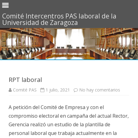
Comité Intercentros PAS laboral de la
Universidad de Zaragoza
Saltar
al
contenido
RPT laboral
Comité PAS
1 julio, 2021
No hay comentarios
e
n
R
P
A petición del Comité de Empresa y con el
T
l
compromiso electoral en campaña del actual Rector,
a
b
Gerencia realizó un estudio de la plantilla de
o
r
personal laboral que trabaja actualmente en la
a
l