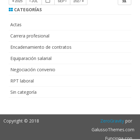
2025
JUL
SEP
2027
CATEGORÍAS
Actas
Carrera profesional
Encadenamiento de contratos
Equiparación salarial
Negociación convenio
RPT laboral
Sin categoría
Copyright © 2018
ZeroGravity
por
GalussoThemes.com
Funciona con